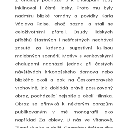
inklinoval i čistě lidsky. Proto mu byly
nadmíru blízké romány a povídky Karla
Václava Raise, jehož poznal a stali se
celoživotními přáteli. Osudy lidských
příběhů šťastných i nešťastných nechával
zasuté za krásnou sugestivní kulisou
malebných scenérií. Motivy s venkovskými
chalupami nacházel jednak při častých
návštěvách krkonošského domova nebo
blízkého okolí a pak na Českomoravské
vrchovině, jak dokládá právě posuzovaný
obraz, pocházející nejspíše z okolí Hlinska.
Obraz se přimyká k některým obrazům
publikovaným v mé monografii jako
například Za oblevy, U nás ve Vítanově,
Zimní slunko a další. Charakter štětcového