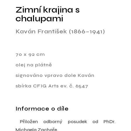
Zimní krajina s
chalupami
Kaván František (1866–1941)
70 x 92 cm
olej na plátně
signováno vpravo dole Kaván
sbírka CFIG Arts ev. č. 6547
Informace o díle
Přiložen odborný posudek od PhDr.
Michaela Zachaře.