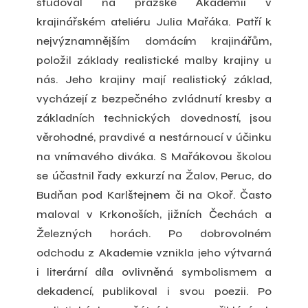
studoval na pražské Akademii v
krajinářském ateliéru Julia Mařáka. Patří k
nejvýznamnějším domácím krajinářům,
položil základy realistické malby krajiny u
nás. Jeho krajiny mají realistický základ,
vycházejí z bezpečného zvládnutí kresby a
základních technických dovedností, jsou
věrohodné, pravdivé a nestárnoucí v účinku
na vnímavého diváka. S Mařákovou školou
se účastnil řady exkurzí na Žalov, Peruc, do
Budňan pod Karlštejnem či na Okoř. Často
maloval v Krkonoších, jižních Čechách a
Železných horách. Po dobrovolném
odchodu z Akademie vznikla jeho výtvarná
i literární díla ovlivněná symbolismem a
dekadencí, publikoval i svou poezii. Po