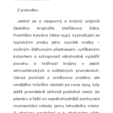
Z posudku:
Jedná se o nesporný a krásný originál
českého krajináře, Mařákova žáka,
Františka Kavána (1866-1941), vyznačující se
typickými znaky jeho vyzrálé malby –
svižným štětcovým přednesem, vytříbeným
koloritem a schopností věrohodně vyjádřit
povahu a tvářnost krajiny v jejích
atmosférických a světelných proměnách.
Obraz pochází z umělcova zralého, ale
ranějšího tvůrčího období po roce 1904, kdy
ještě pravidelně aktivně podnikal cesty do
plenéru a řešil co nejvěrohodnější zachycení
momentální nálady jemu lahodícího místa.
Z chalupy pocházel a k chalupám vždy