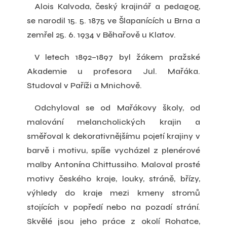
Alois Kalvoda, český krajinář a pedagog,
se narodil 15. 5. 1875 ve Šlapanících u Brna a
zemřel 25. 6. 1934 v Běhařově u Klatov.
V letech 1892–
1897 byl žákem pražské
Akademie u profesora Jul. Mařáka.
Studoval v Paříži a Mnichově.
Odchyloval se od Mařákovy školy, od
malování melancholických krajin a
směřoval k dekorativnějšímu pojetí krajiny v
barvě i motivu, spíše vycházel z plenérové
malby Antonína Chittussiho. Maloval prosté
motivy českého kraje, louky, stráně, břízy,
výhledy do kraje mezi kmeny stromů
stojících v popředí nebo na pozadí strání.
Skvělé jsou jeho práce z okolí Rohatce,