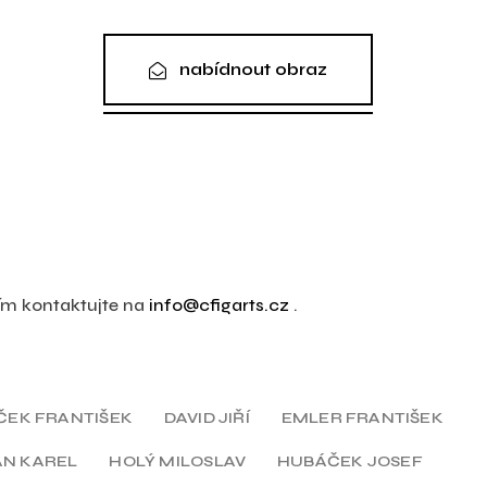
nabídnout obraz
sím kontaktujte na
info@cfigarts.cz
.
ČEK FRANTIŠEK
DAVID JIŘÍ
EMLER FRANTIŠEK
N KAREL
HOLÝ MILOSLAV
HUBÁČEK JOSEF