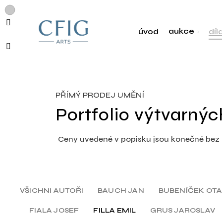
aukce
úvod
díl
PŘÍMÝ PRODEJ UMĚNÍ
Portfolio výtvarnýc
Ceny uvedené v popisku jsou konečné bez d
VŠICHNI AUTOŘI
BAUCH JAN
BUBENÍČEK OT
FIALA JOSEF
FILLA EMIL
GRUS JAROSLAV