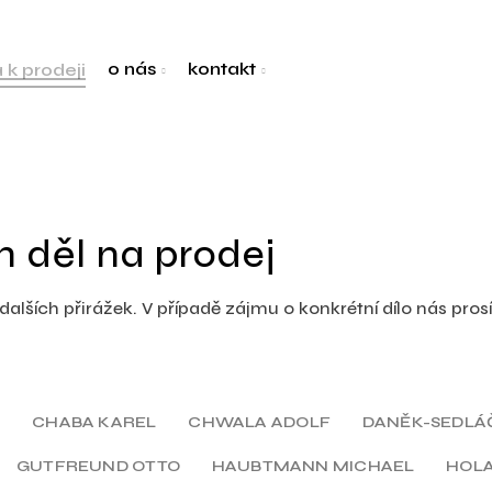
o nás
kontakt
a k prodeji
h děl na prodej
alších přirážek. V případě zájmu o konkrétní dílo nás pro
A
CHABA KAREL
CHWALA ADOLF
DANĚK-SEDLÁ
GUTFREUND OTTO
HAUBTMANN MICHAEL
HOLA