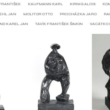
FRANTIŠEK
KAUFMANN KARL
KIRNIG ALOIS
KO
EHL JAN
MOLITOR OTTO
PROCHÁZKA JARO
RA
ND KAREL JAN
TAVÍK FRANTIŠEK ŠIMON
VACÁTKO 