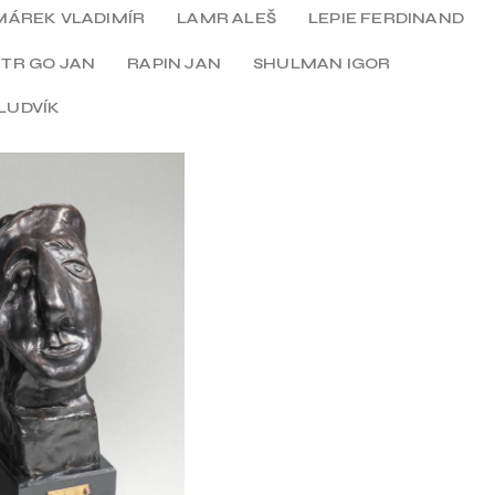
MÁREK VLADIMÍR
LAMR ALEŠ
LEPIE FERDINAND
ITR GO JAN
RAPIN JAN
SHULMAN IGOR
LUDVÍK